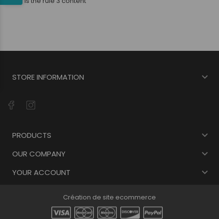
Here is the rule 3 content

STORE INFORMATION

PRODUCTS

OUR COMPANY

YOUR ACCOUNT
Création de site ecommerce