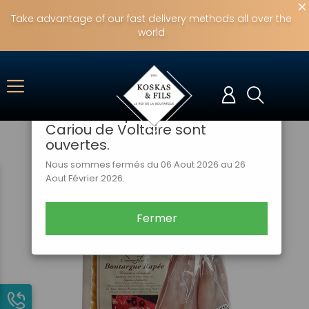
Take advantage of our fast delivery methods all over the
world
×
Notre boutique en ligne
fermera Jeudi 06 Aout
jusqu'au mercredi 26 Aout 2026
! Nos boutiques de Corentin
Cariou de Voltaire sont
ouvertes.
Nous sommes fermés du 06 Aout 2026 au 26
Aout Février 2026.
Fermer