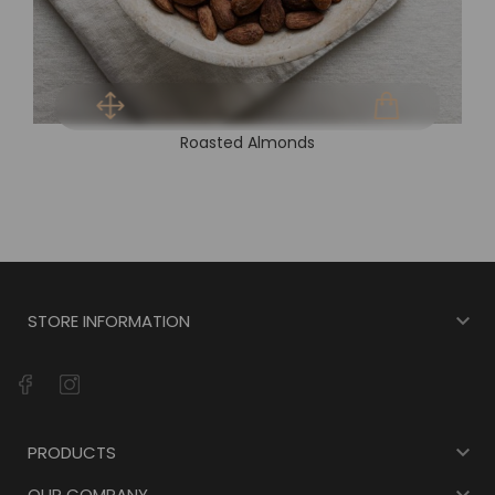
Roasted Almonds

STORE INFORMATION

PRODUCTS
OUR COMPANY