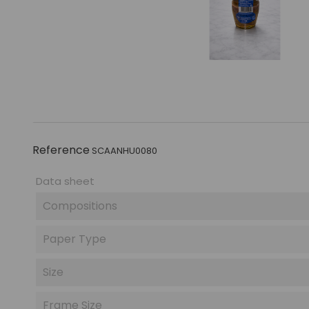
Reference
SCAANHU0080
Data sheet
Compositions
Paper Type
Size
Frame Size