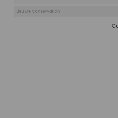
Lieu De Conservation
Cu
Grated Mullet Bottarga 100g
Botta