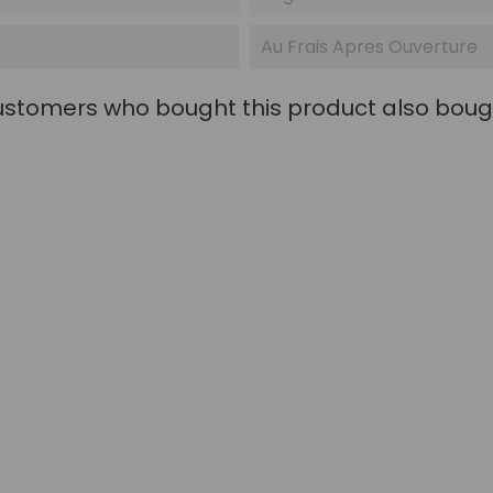
Au Frais Apres Ouverture
stomers who bought this product also boug
rga 160g Vacuum-Sealed...
Bottarga With Wax 2