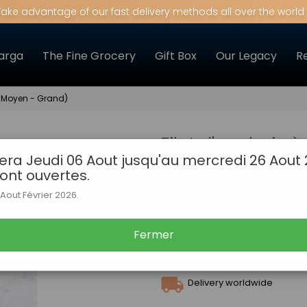
Take advantage of our fast delivery methods all over the world
arga
The Fine Grocery
Gift Box
Our Legacy
R
t - Moyen - Grand)
Filet d'anchois à l
era Jeudi 06 Aout jusqu'au mercredi 26 Aout
Moyen - Grand)
sont ouvertes.
Filet d'anchois decortiq
out Février 2026.
Share on :
Fermer
Delivery worldwide