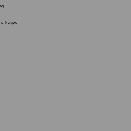
ing
rd, Paypal