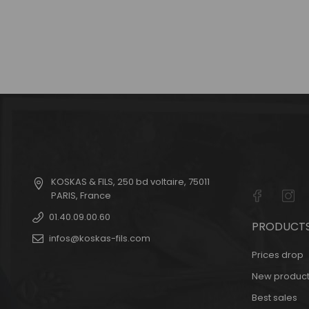
KOSKAS & FILS
,
250 bd voltaire
,
75011
PARIS
,
France
01.40.09.00.60
PRODUCT
infos@koskas-fils.com
Prices drop
New product
Best sales