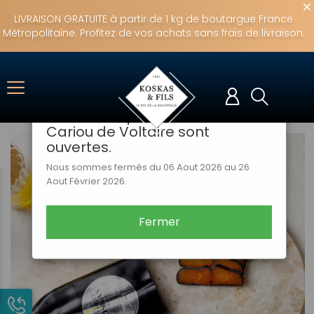
LIVRAISON GRATUITE à partir de 1 kg de boutargue France
Métropolitaine. Profitez de vos achats sans frais de livraison.
×
Notre boutique en ligne
fermera Jeudi 06 Aout
jusqu'au mercredi 26 Aout 2026
! Nos boutiques de Corentin
Cariou de Voltaire sont
ouvertes.
Nous sommes fermés du 06 Aout 2026 au 26
Aout Février 2026.
Fermer