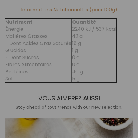
Informations Nutritionnelles (pour 100g)
Nutriment
Quantité
Énergie
2240 kJ / 537 kcal
Matières Grasses
42 g
- Dont Acides Gras Saturés
18 g
Glucides
1 g
- Dont Sucres
0 g
Fibres Alimentaires
0 g
Protéines
46 g
Sel
5 g
VOUS AIMEREZ AUSSI
Stay ahead of toys trends with our new selection.