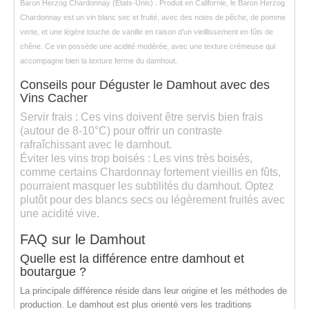
Baron Herzog Chardonnay (États-Unis)
: Produit en Californie, le
Baron Herzog
Chardonnay
est un vin blanc sec et fruité, avec des notes de
pêche
, de
pomme
verte
, et une légère touche de
vanille
en raison d’un vieillissement en fûts de
chêne. Ce vin possède une acidité modérée, avec une texture crémeuse qui
accompagne bien la texture ferme du damhout.
Conseils pour Déguster le Damhout avec des
Vins Cacher
Servir frais
: Ces vins doivent être servis bien frais
(autour de 8-10°C) pour offrir un contraste
rafraîchissant avec le damhout.
Éviter les vins trop boisés
: Les vins très boisés,
comme certains Chardonnay fortement vieillis en fûts,
pourraient masquer les subtilités du damhout. Optez
plutôt pour des blancs secs ou légèrement fruités avec
une acidité vive.
FAQ sur le Damhout
Quelle est la différence entre damhout et
boutargue ?
La principale différence réside dans leur origine et les méthodes de
production. Le damhout est plus orienté vers les traditions