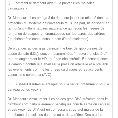
Q : Comment le damhout aide-t-il à prévenir les maladies
cardiaques ?
Dr. Mansour :
Les
oméga-3
du damhout jouent un rôle clé dans la
protection du système cardiovasculaire
. D’une part, ils agissent en
tant qu’anti-inflammatoires naturels, ce qui réduit les risques de
formation de plaques athéromateuses sur les parois des artères
(un phénomène connu sous le nom d’
athérosclérose
).
De plus, ces acides gras diminuent le taux de
lipoprotéines de
basse densité (LDL)
, souvent surnommées "mauvais cholestérol",
tout en augmentant le
HDL
ou "bon cholestérol". En conséquence,
le damhout contribue à
abaisser la pression artérielle
et à prévenir
les événements comme les crises cardiaques et les accidents
vasculaires cérébraux (AVC).
Q : Existe-t-il d'autres avantages pour la santé, notamment pour le
cerveau ou les yeux ?
Dr. Mansour :
Absolument. Les
acides gras DHA
présents dans le
damhout sont particulièrement bénéfiques pour la santé du
cerveau
et des
yeux
. Le DHA est un composant structurel majeur de la
membrane des cellules du cerveau et de la rétine. Des études