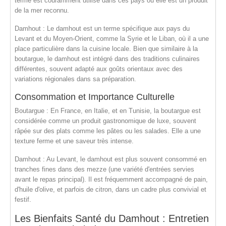
terme est couramment utilisé dans ces pays où elle est un produit
de la mer reconnu.
Damhout
: Le damhout est un terme spécifique aux
pays du
Levant
et du
Moyen-Orient
, comme la
Syrie
et le
Liban
, où il a une
place particulière dans la cuisine locale. Bien que similaire à la
boutargue, le damhout est intégré dans des traditions culinaires
différentes, souvent adapté aux goûts orientaux avec des
variations régionales dans sa préparation.
Consommation et Importance Culturelle
Boutargue
: En France, en Italie, et en Tunisie, la boutargue est
considérée comme un produit gastronomique de luxe, souvent
râpée sur des plats comme les pâtes ou les salades. Elle a une
texture ferme et une saveur très intense.
Damhout
: Au Levant, le damhout est plus souvent consommé en
tranches fines dans des
mezze
(une variété d'entrées servies
avant le repas principal). Il est fréquemment accompagné de pain,
d'huile d'olive, et parfois de citron, dans un cadre plus convivial et
festif.
Les Bienfaits Santé du Damhout : Entretien