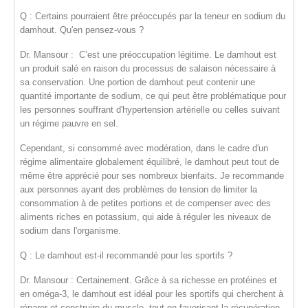
Q : Certains pourraient être préoccupés par la teneur en sodium du
damhout. Qu'en pensez-vous ?
Dr. Mansour :
C’est une préoccupation légitime. Le
damhout
est
un produit salé en raison du processus de salaison nécessaire à
sa conservation. Une portion de damhout peut contenir une
quantité importante de sodium, ce qui peut être problématique pour
les personnes souffrant d'
hypertension artérielle
ou celles suivant
un régime pauvre en sel.
Cependant, si consommé avec modération, dans le cadre d'un
régime alimentaire globalement équilibré, le damhout peut tout de
même être apprécié pour ses nombreux bienfaits. Je recommande
aux personnes ayant des problèmes de tension de
limiter la
consommation à de petites portions
et de compenser avec des
aliments riches en potassium, qui aide à réguler les niveaux de
sodium dans l'organisme.
Q : Le damhout est-il recommandé pour les sportifs ?
Dr. Mansour :
Certainement. Grâce à sa richesse en
protéines
et
en
oméga-3
, le damhout est idéal pour les sportifs qui cherchent à
réparer et construire du muscle
, tout en favorisant la
récupération