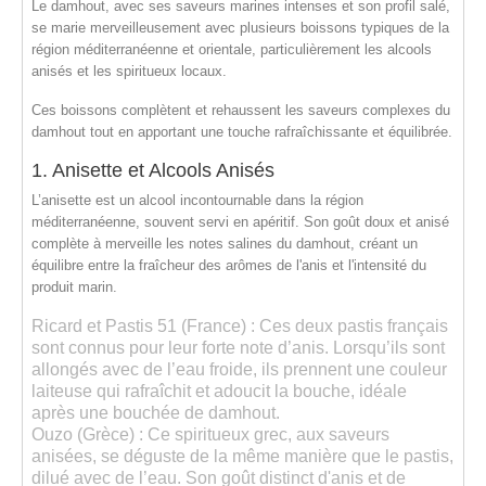
Le
damhout
, avec ses saveurs marines intenses et son profil salé,
se marie merveilleusement avec plusieurs boissons typiques de la
région méditerranéenne et orientale, particulièrement les alcools
anisés et les spiritueux locaux.
Ces boissons complètent et rehaussent les saveurs complexes du
damhout tout en apportant une touche rafraîchissante et équilibrée.
1. Anisette et Alcools Anisés
L’anisette est un alcool incontournable dans la région
méditerranéenne, souvent servi en apéritif. Son goût doux et anisé
complète à merveille les notes salines du
damhout
, créant un
équilibre entre la fraîcheur des arômes de l'anis et l'intensité du
produit marin.
Ricard
et
Pastis 51
(France) : Ces deux pastis français
sont connus pour leur forte note d’anis. Lorsqu’ils sont
allongés avec de l’eau froide, ils prennent une couleur
laiteuse qui rafraîchit et adoucit la bouche, idéale
après une bouchée de damhout.
Ouzo
(Grèce) : Ce spiritueux grec, aux saveurs
anisées, se déguste de la même manière que le pastis,
dilué avec de l’eau. Son goût distinct d'anis et de