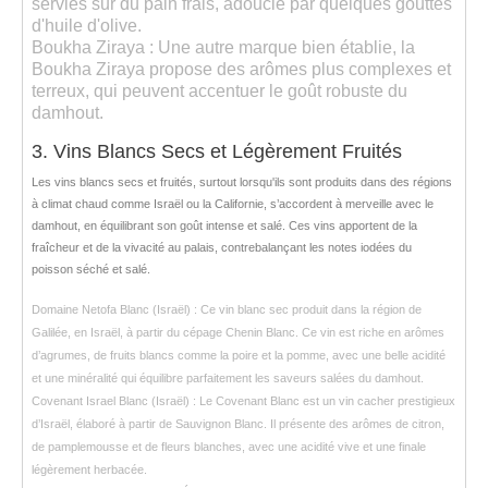
servies sur du pain frais, adoucie par quelques gouttes
d'huile d'olive.
Boukha Ziraya
: Une autre marque bien établie, la
Boukha Ziraya propose des arômes plus complexes et
terreux, qui peuvent accentuer le goût robuste du
damhout.
3. Vins Blancs Secs et Légèrement Fruités
Les vins blancs secs et fruités, surtout lorsqu'ils sont produits dans des régions
à climat chaud comme Israël ou la Californie, s’accordent à merveille avec le
damhout
, en équilibrant son goût intense et salé. Ces vins apportent de la
fraîcheur et de la vivacité au palais, contrebalançant les notes iodées du
poisson séché et salé.
Domaine Netofa Blanc (Israël)
: Ce vin blanc sec produit dans la région de
Galilée, en Israël, à partir du cépage
Chenin Blanc
. Ce vin est riche en arômes
d’agrumes, de fruits blancs comme la poire et la pomme, avec une belle acidité
et une minéralité qui équilibre parfaitement les saveurs salées du damhout.
Covenant Israel Blanc (Israël)
: Le
Covenant Blanc
est un vin cacher prestigieux
d’Israël, élaboré à partir de
Sauvignon Blanc
. Il présente des arômes de
citron
,
de
pamplemousse
et de
fleurs blanches
, avec une acidité vive et une finale
légèrement herbacée.