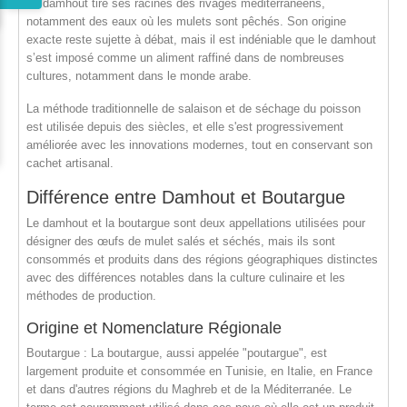
Le damhout tire ses racines des rivages méditerranéens,
notamment des eaux où les mulets sont pêchés. Son origine
exacte reste sujette à débat, mais il est indéniable que le damhout
s’est imposé comme un aliment raffiné dans de nombreuses
cultures, notamment dans le monde arabe.
La méthode traditionnelle de salaison et de séchage du poisson
est utilisée depuis des siècles, et elle s'est progressivement
améliorée avec les innovations modernes, tout en conservant son
cachet artisanal.
Différence entre Damhout et Boutargue
Le
damhout
et la
boutargue
sont deux appellations utilisées pour
désigner des œufs de mulet salés et séchés, mais ils sont
consommés et produits dans des régions géographiques distinctes
avec des différences notables dans la culture culinaire et les
méthodes de production.
Origine et Nomenclature Régionale
Boutargue
: La boutargue, aussi appelée "poutargue", est
largement produite et consommée en
Tunisie
, en
Italie
, en
France
et dans d'autres régions du
Maghreb
et de la Méditerranée. Le