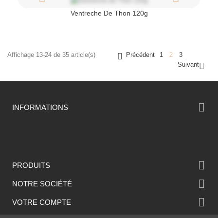
Ventreche De Thon 120g
Affichage 13-24 de 35 article(s)
Précédent
1
2
3

Suivant


INFORMATIONS

PRODUITS

NOTRE SOCIÉTÉ

VOTRE COMPTE