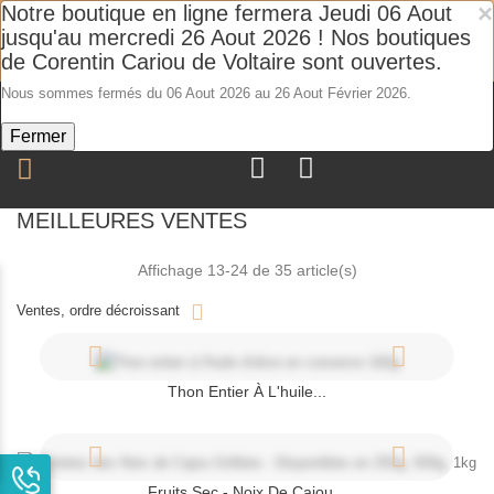
×
Notre boutique en ligne fermera Jeudi 06 Aout
LIVRAISON GRATUITE à partir de 1 kg de boutargue France
jusqu'au mercredi 26 Aout 2026 ! Nos boutiques
Métropolitaine. Profitez de vos achats sans frais de livraison.
de Corentin Cariou de Voltaire sont ouvertes.
Nous sommes fermés du 06 Aout 2026 au 26 Aout Février 2026.
Fermer
MEILLEURES VENTES
Affichage 13-24 de 35 article(s)
Ventes, ordre décroissant
Thon Entier À L'huile...
Fruits Sec - Noix De Cajou...